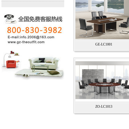
GE-LC1001
ZO-LC1013