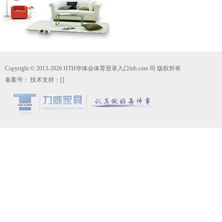
Copyright © 2013-2026 HTH华体会体育登录入口hth.com 司 版权所有
备案号： 技术支持：[]