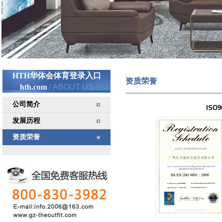
HTH华体会体育登录入口
资质荣誉
hth.com
/ ABOUT US
公司简介
ISO9
发展历程
资质荣誉