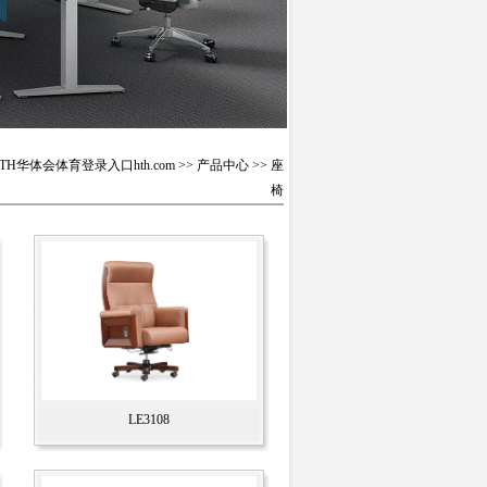
TH华体会体育登录入口hth.com
>>
产品中心
>>
座
椅
LE3108