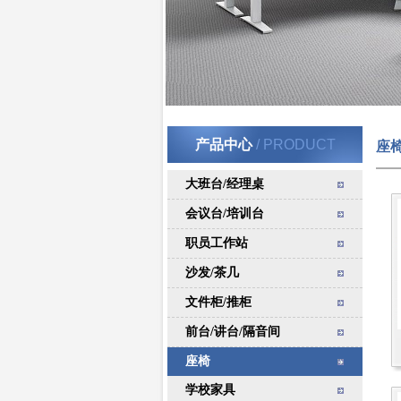
产品中心
/ PRODUCT
座
大班台/经理桌
会议台/培训台
职员工作站
沙发/茶几
文件柜/推柜
前台/讲台/隔音间
座椅
学校家具