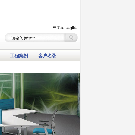
|
中文版
|
English
工程案例
客户名录