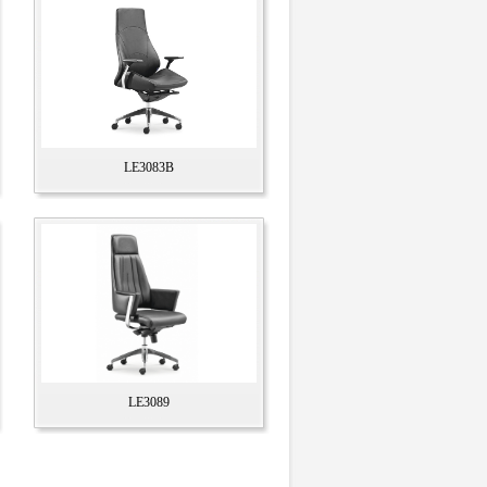
LE3083B
LE3089