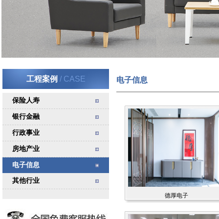
工程案例
/ CASE
电子信息
保险人寿
银行金融
行政事业
房地产业
电子信息
其他行业
德厚电子