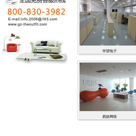
华望电子
易娱网络