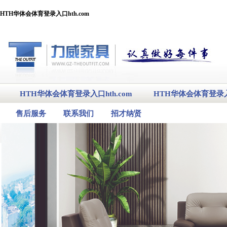
HTH华体会体育登录入口hth.com
HTH华体会体育登录入口hth.com
HTH华体会体育登录入口
售后服务
联系我们
招才纳贤