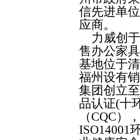
信先进单位
应商。
力威创于1
售办公家具
基地位于清
福州设有销
集团创立至
品认证(十
（CQC），
ISO1400