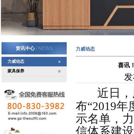
资讯中心
/ NEWS
力威动态
力威动态
喜讯
家具保养
发
近日，
布
“2019
年
示名
单，力
信体系建设