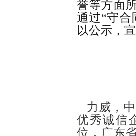
誉等方面
通过
“
守合
以公示，宣
力威，中
优秀诚信
位，广东