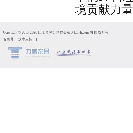
境贡献力量
Copyright © 2013-2026 HTH华体会体育登录入口hth.com 司 版权所有
备案号： 技术支持：[]